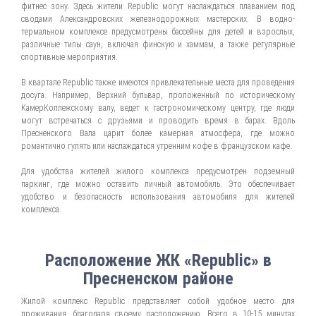
фитнес зону. Здесь жители Republic могут наслаждаться плаванием под
сводами Александровских железнодорожных мастерских. В водно-
термальном комплексе предусмотрены бассейны для детей и взрослых,
различные типы саун, включая финскую и хаммам, а также регулярные
спортивные мероприятия.
В квартале Republic также имеются привлекательные места для проведения
досуга. Например, Верхний бульвар, проложенный по историческому
КамерКоллежскому валу, ведет к гастрономическому центру, где люди
могут встречаться с друзьями и проводить время в барах. Вдоль
Пресненского Вала царит более камерная атмосфера, где можно
романтично гулять или наслаждаться утренним кофе в французском кафе.
Для удобства жителей жилого комплекса предусмотрен подземный
паркинг, где можно оставить личный автомобиль. Это обеспечивает
удобство и безопасность использования автомобиля для жителей
комплекса.
Расположение ЖК «Republic» в
Пресненском районе
Жилой комплекс Republic представляет собой удобное место для
проживания, благодаря своему расположению. Всего в 10-15 минутах