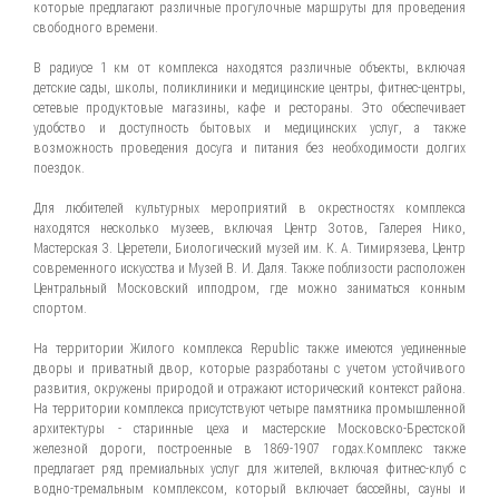
которые предлагают различные прогулочные маршруты для проведения
свободного времени.
В радиусе 1 км от комплекса находятся различные объекты, включая
детские сады, школы, поликлиники и медицинские центры, фитнес-центры,
сетевые продуктовые магазины, кафе и рестораны. Это обеспечивает
удобство и доступность бытовых и медицинских услуг, а также
возможность проведения досуга и питания без необходимости долгих
поездок.
Для любителей культурных мероприятий в окрестностях комплекса
находятся несколько музеев, включая Центр Зотов, Галерея Нико,
Мастерская З. Церетели, Биологический музей им. К. А. Тимирязева, Центр
современного искусства и Музей В. И. Даля. Также поблизости расположен
Центральный Московский ипподром, где можно заниматься конным
спортом.
На территории Жилого комплекса Republic также имеются уединенные
дворы и приватный двор, которые разработаны с учетом устойчивого
развития, окружены природой и отражают исторический контекст района.
На территории комплекса присутствуют четыре памятника промышленной
архитектуры - старинные цеха и мастерские Московско-Брестской
железной дороги, построенные в 1869-1907 годах.Комплекс также
предлагает ряд премиальных услуг для жителей, включая фитнес-клуб с
водно-тремальным комплексом, который включает бассейны, сауны и