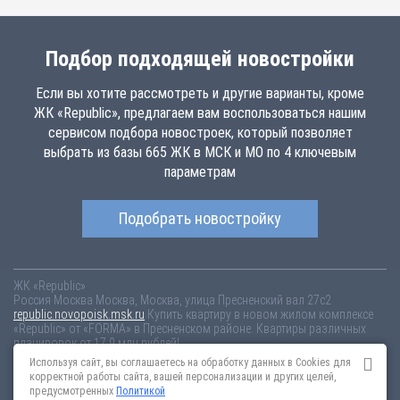
Подбор подходящей новостройки
Если вы хотите рассмотреть и другие варианты, кроме
ЖК «Republic», предлагаем вам воспользоваться нашим
сервисом подбора новостроек, который позволяет
выбрать из базы 665 ЖК в МСК и МО по 4 ключевым
параметрам
Подобрать новостройку
ЖК «Republic»
Россия
Москва
Москва, Москва, улица Пресненский вал 27с2
republic.novopoisk.msk.ru
Купить квартиру в новом жилом комплексе
«Republic» от «FORMA» в Пресненском районе. Квартиры различных
планировок от 17.9 млн рублей!
Используя сайт, вы соглашаетесь на обработку данных в Cookies для
Новостройки Санкт-Петербурга
Новостройки Москвы
корректной работы сайта, вашей персонализации и других целей,
Информация на сайте взята из открытых источников, не является
предусмотренных
Политикой